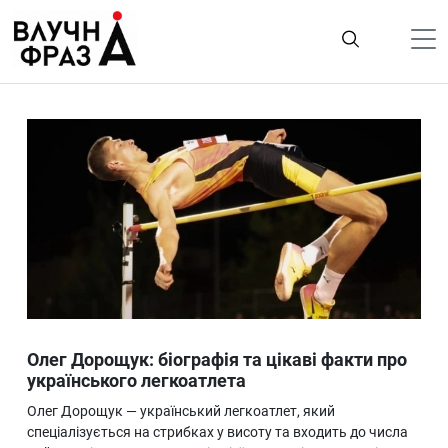
К
содержимому
Політика
Гроші
Життя
Лайфстайл
ТехноНаука
Людина
Корисності
Олег Дорощук: біографія та цікаві факти про
Ukraine
українського легкоатлета
Про нас
Олег Дорощук — український легкоатлет, який
спеціалізується на стрибках у висоту та входить до числа