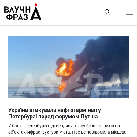
К
содержимому
Політика
Гроші
Життя
Лайфстайл
ТехноНаука
Людина
Корисності
Україна атакувала нафтотермінал у
Ukraine
Петербурзі перед форумом Путіна
Про нас
У Санкт-Петербурзі підтвердили атаку безпілотників по
об’єктах інфраструктури міста. Про це повідомила місцева