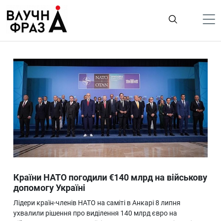
К
содержимому
Політика
Гроші
Життя
Лайфстайл
ТехноНаука
Людина
Корисності
Країни НАТО погодили €140 млрд на військову
Ukraine
допомогу Україні
Про нас
Лідери країн-членів НАТО на саміті в Анкарі 8 липня
ухвалили рішення про виділення 140 млрд євро на