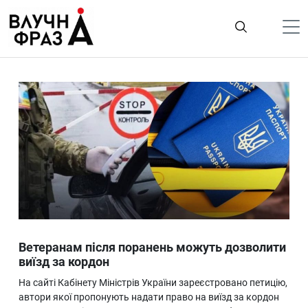
К
содержимому
Політика
Гроші
Життя
Лайфстайл
ТехноНаука
Людина
Корисності
Ветеранам після поранень можуть дозволити
Ukraine
виїзд за кордон
Про нас
На сайті Кабінету Міністрів України зареєстровано петицію,
автори якої пропонують надати право на виїзд за кордон