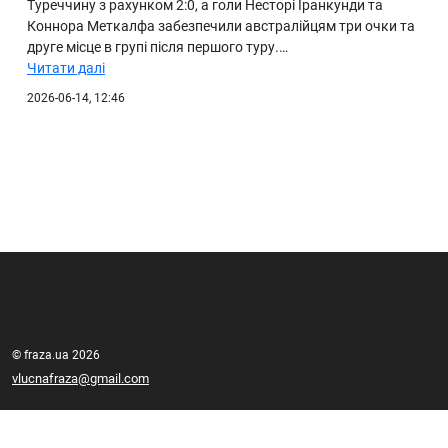
Туреччину з рахунком 2:0, а голи Несторі Іранкунди та
Коннора Меткалфа забезпечили австралійцям три очки та
друге місце в групі після першого туру.…
Читати далі
2026-06-14, 12:46
© fraza.ua 2026
vlucnafraza@gmail.com