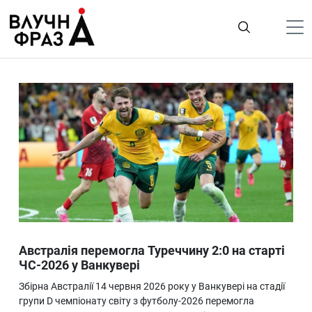
К
содержимому
Політика
Гроші
Життя
Лайфстайл
ТехноНаука
Людина
Корисності
Австралія перемогла Туреччину 2:0 на старті
Ukraine
ЧС-2026 у Ванкувері
Про нас
Збірна Австралії 14 червня 2026 року у Ванкувері на стадії
групи D чемпіонату світу з футболу-2026 перемогла