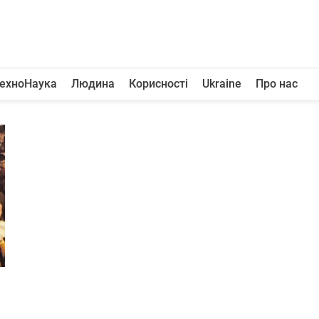
ехноНаука
Людина
Корисності
Ukraine
Про нас