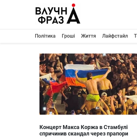
К
содержимому
Політика
Гроші
Життя
Лайфстайл
Т
Політика
Гроші
Життя
Лайфстайл
ТехноНаука
Людина
Корисності
Ukraine
Концерт Макса Коржа в Стамбулі
Про нас
спричинив скандал через прапори