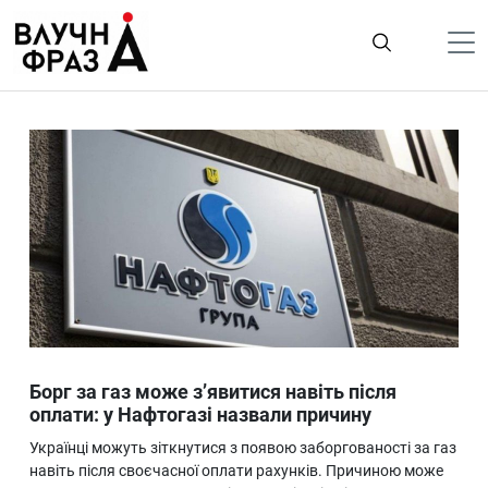
К
содержимому
Політика
Гроші
Життя
Лайфстайл
ТехноНаука
Людина
Корисності
Борг за газ може з’явитися навіть після
Ukraine
оплати: у Нафтогазі назвали причину
Про нас
Українці можуть зіткнутися з появою заборгованості за газ
навіть після своєчасної оплати рахунків. Причиною може