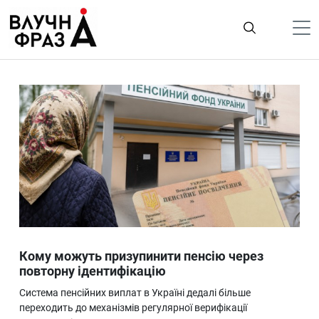
К
содержимому
Політика
Гроші
Життя
Лайфстайл
ТехноНаука
Людина
Корисності
Кому можуть призупинити пенсію через
Ukraine
повторну ідентифікацію
Про нас
Система пенсійних виплат в Україні дедалі більше
переходить до механізмів регулярної верифікації