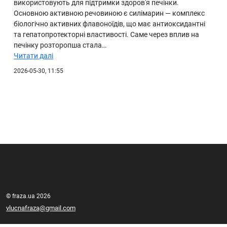
використовують для підтримки здоров'я печінки.
Основною активною речовиною є силімарин — комплекс
біологічно активних флавоноїдів, що має антиоксидантні
та гепатопротекторні властивості. Саме через вплив на
печінку розторопша стала…
Читати далі
2026-05-30, 11:55
© fraza.ua 2026
vlucnafraza@gmail.com