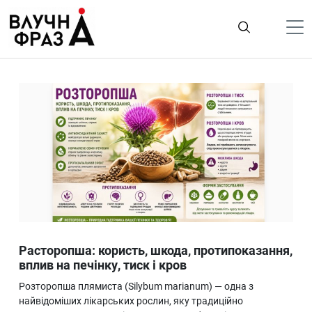
К
содержимому
Політика
Гроші
Життя
Лайфстайл
ТехноНаука
Людина
Корисності
Расторопша: користь, шкода, протипоказання,
Ukraine
вплив на печінку, тиск і кров
Про нас
Розторопша плямиста (Silybum marianum) — одна з
найвідоміших лікарських рослин, яку традиційно