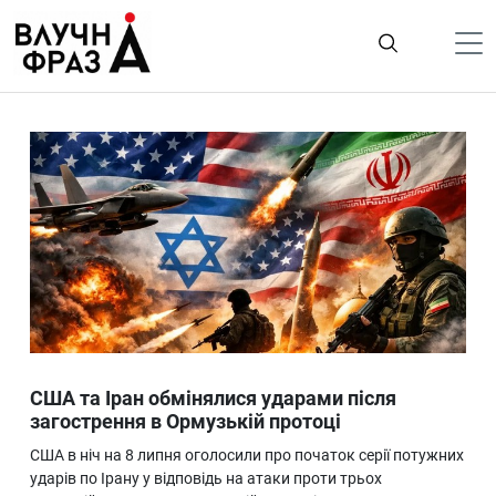
К
содержимому
Політика
Гроші
Життя
Лайфстайл
ТехноНаука
Людина
Корисності
США та Іран обмінялися ударами після
Ukraine
загострення в Ормузькій протоці
Про нас
США в ніч на 8 липня оголосили про початок серії потужних
ударів по Ірану у відповідь на атаки проти трьох