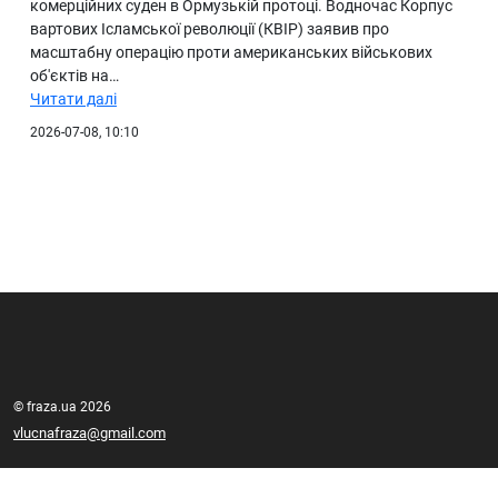
комерційних суден в Ормузькій протоці. Водночас Корпус
вартових Ісламської революції (КВІР) заявив про
масштабну операцію проти американських військових
об'єктів на…
Читати далі
2026-07-08, 10:10
© fraza.ua 2026
vlucnafraza@gmail.com