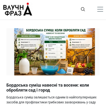
К
содержимому
Політика
Гроші
Життя
Лайфстайл
ТехноНаука
Людина
Корисності
Бордоська суміш навесні та восени: коли
Ukraine
обробляти сад і город
Про нас
Бордоська суміш залишається одним із найпопулярніших
засобів для профілактики грибкових захворювань у саду