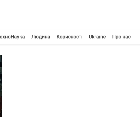
ехноНаука
Людина
Корисності
Ukraine
Про нас