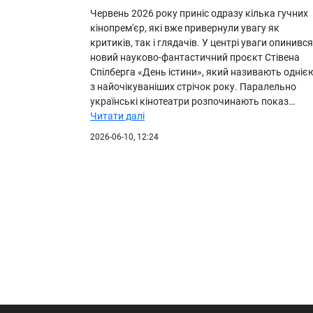
Червень 2026 року приніс одразу кілька гучних
кінопрем'єр, які вже привернули увагу як
критиків, так і глядачів. У центрі уваги опинився
новий науково-фантастичний проєкт Стівена
Спілберга «День істини», який називають одніє
з найочікуваніших стрічок року. Паралельно
українські кінотеатри розпочинають показ…
Читати далі
2026-06-10, 12:24