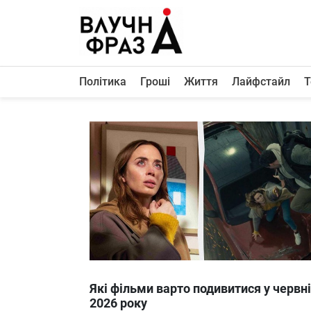
К
содержимому
Політика
Гроші
Життя
Лайфстайл
Т
Політика
Гроші
Життя
Лайфстайл
ТехноНаука
Людина
Корисності
Ukraine
Які фільми варто подивитися у червні
Про нас
2026 року