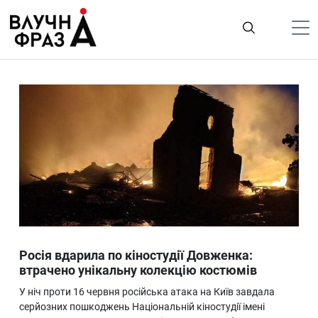
К
содержимому
Політика
Гроші
Життя
Лайфстайл
ТехноНаука
Людина
Корисності
Росія вдарила по кіностудії Довженка:
Ukraine
втрачено унікальну колекцію костюмів
Про нас
У ніч проти 16 червня російська атака на Київ завдала
серйозних пошкоджень Національній кіностудії імені