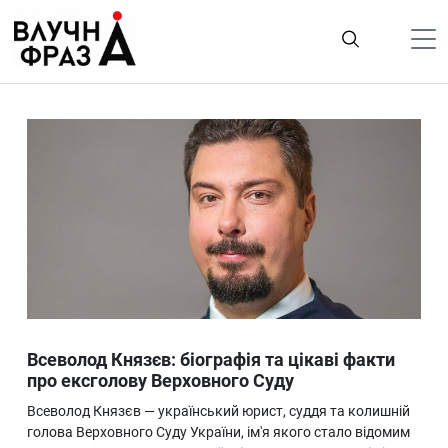
К
содержимому
Політика
Гроші
Життя
Лайфстайл
ТехноНаука
Людина
Корисності
Всеволод Князєв: біографія та цікаві факти
Ukraine
про ексголову Верховного Суду
Про нас
Всеволод Князєв — український юрист, суддя та колишній
голова Верховного Суду України, ім'я якого стало відомим