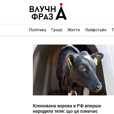
К
содержимому
Політика
Гроші
Життя
Лайфстайл
Т
Політика
Гроші
Життя
Лайфстайл
ТехноНаука
Людина
Корисності
Ukraine
Клонована корова в РФ вперше
Про нас
народила теля: що це означає