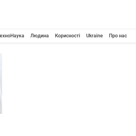
ехноНаука
Людина
Корисності
Ukraine
Про нас