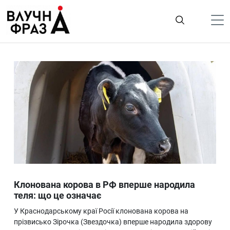
К
содержимому
Політика
Гроші
Життя
Лайфстайл
ТехноНаука
Людина
Корисності
Клонована корова в РФ вперше народила
Ukraine
теля: що це означає
Про нас
У Краснодарському краї Росії клонована корова на
прізвисько Зірочка (Звездочка) вперше народила здорову