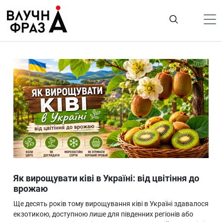
К
содержимому
Політика
Гроші
Життя
Лайфстайл
ТехноНаука
Людина
Корисності
Як вирощувати ківі в Україні: від цвітіння до
Ukraine
врожаю
Про нас
Ще десять років тому вирощування ківі в Україні здавалося
екзотикою, доступною лише для південних регіонів або