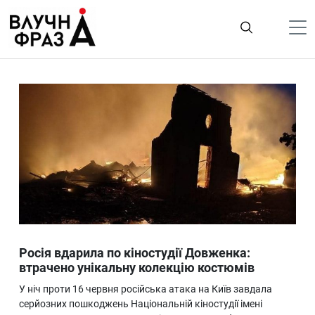
К
содержимому
Політика
Гроші
Життя
Лайфстайл
ТехноНаука
Людина
Корисності
Росія вдарила по кіностудії Довженка:
Ukraine
втрачено унікальну колекцію костюмів
Про нас
У ніч проти 16 червня російська атака на Київ завдала
серйозних пошкоджень Національній кіностудії імені