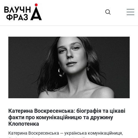
К
содержимому
Політика
Гроші
Життя
Лайфстайл
ТехноНаука
Людина
Корисності
Катерина Воскресенська: біографія та цікаві
Ukraine
факти про комунікаційницю та дружину
Клопотенка
Про нас
Катерина Воскресенська — українська комунікаційниця,