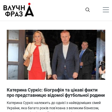
К
содержимому
Політика
Гроші
Життя
Лайфстайл
ТехноНаука
Людина
Корисності
Катерина Суркіс: біографія та цікаві факти
Ukraine
про представницю відомої футбольної родини
Про нас
Катерина Суркіс належить до однієї з найвідоміших сімей
України, яка багато років пов'язана з великим бізнесом,