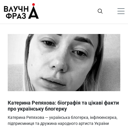
К
содержимому
Політика
Гроші
Життя
Лайфстайл
ТехноНаука
Людина
Корисності
Катерина Репяхова: біографія та цікаві факти
Ukraine
про українську блогерку
Про нас
Катерина Репяхова — українська блогерка, інфлюенсерка,
підприємниця та дружина народного артиста України