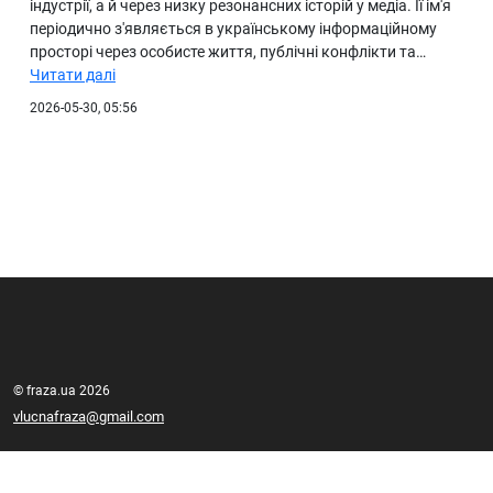
індустрії, а й через низку резонансних історій у медіа. Її ім'я
періодично з'являється в українському інформаційному
просторі через особисте життя, публічні конфлікти та…
Читати далі
2026-05-30, 05:56
© fraza.ua 2026
vlucnafraza@gmail.com