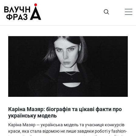
К
содержимому
Політика
Гроші
Життя
Лайфстайл
ТехноНаука
Людина
Корисності
Каріна Мазяр: біографія та цікаві факти про
Ukraine
українську модель
Про нас
Каріна Мазяр — українська модель та учасниця конкурсів
краси, яка стала відомою не лише завдяки роботі у fashion-