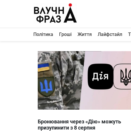
К
содержимому
Політика
Гроші
Життя
Лайфстайл
Т
Політика
Гроші
Життя
Лайфстайл
ТехноНаука
Людина
Корисності
Ukraine
Бронювання через «Дію» можуть
Про нас
призупинити з 8 серпня