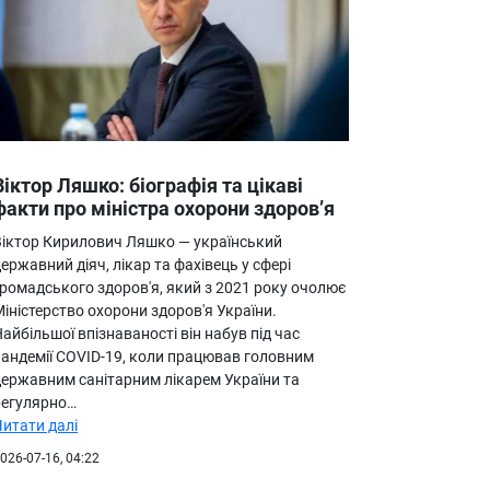
Віктор Ляшко: біографія та цікаві
факти про міністра охорони здоров’я
Віктор Кирилович Ляшко — український
ержавний діяч, лікар та фахівець у сфері
громадського здоров'я, який з 2021 року очолює
іністерство охорони здоров'я України.
айбільшої впізнаваності він набув під час
пандемії COVID-19, коли працював головним
державним санітарним лікарем України та
регулярно…
Читати далі
026-07-16, 04:22