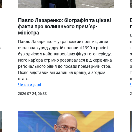
Павло Лазаренко: біографія та цікаві
факти про колишнього прем’єр-
міністра
Павло Лазаренко — український політик, який
з
очолював уряд у другій половині 1990-х років і
т
був однією з найвпливовіших фігур того періоду.
Його кар'єра стрімко розвивалася від керівника
регіонального рівня до посади прем'єр-міністра.
Після відставки він залишив країну, а згодом
став…
Читати далі
2026-07-24, 06:33
2