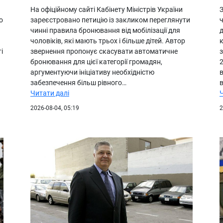
На офіційному сайті Кабінету Міністрів України
З
о
зареєстровано петицію із закликом переглянути
ч
чинні правила бронювання від мобілізації для
д
чоловіків, які мають трьох і більше дітей. Автор
к
і
звернення пропонує скасувати автоматичне
бронювання для цієї категорії громадян,
аргументуючи ініціативу необхідністю
в
забезпечення більш рівного…
Читати далі
2026-08-04, 05:19
2