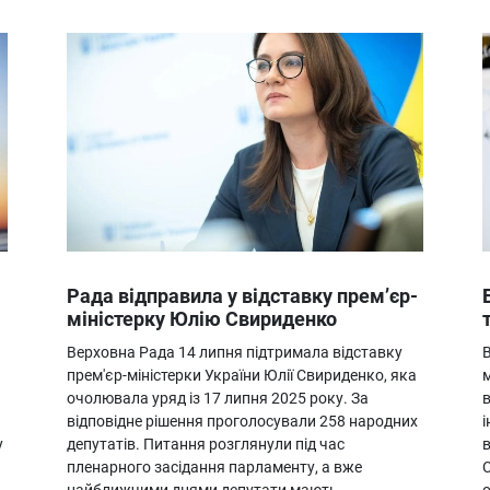
Рада відправила у відставку прем’єр-
міністерку Юлію Свириденко
Верховна Рада 14 липня підтримала відставку
прем'єр-міністерки України Юлії Свириденко, яка
очолювала уряд із 17 липня 2025 року. За
в
відповідне рішення проголосували 258 народних
у
депутатів. Питання розглянули під час
в
пленарного засідання парламенту, а вже
найближчими днями депутати мають