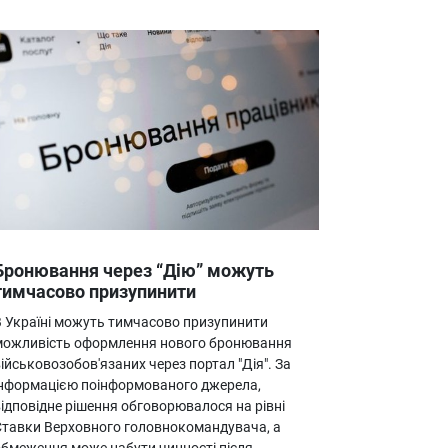
Бронювання через “Дію” можуть
тимчасово призупинити
В Україні можуть тимчасово призупинити
можливість оформлення нового бронювання
ійськовозобов'язаних через портал "Дія". За
інформацією поінформованого джерела,
ідповідне рішення обговорювалося на рівні
Ставки Верховного головнокомандувача, а
обмеження може набути чинності після