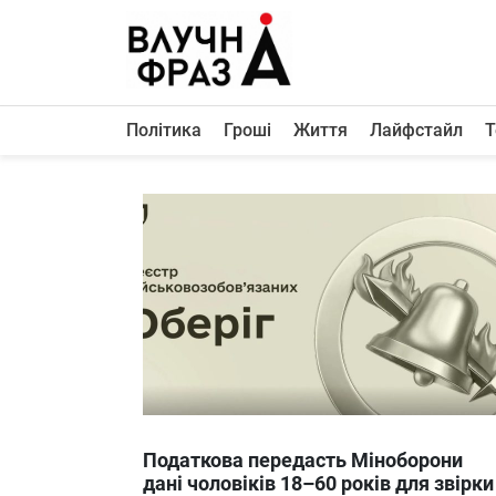
К
содержимому
Політика
Гроші
Життя
Лайфстайл
Т
Політика
Гроші
Життя
Лайфстайл
ТехноНаука
Людина
Корисності
Ukraine
Податкова передасть Міноборони
Про нас
дані чоловіків 18–60 років для звірки