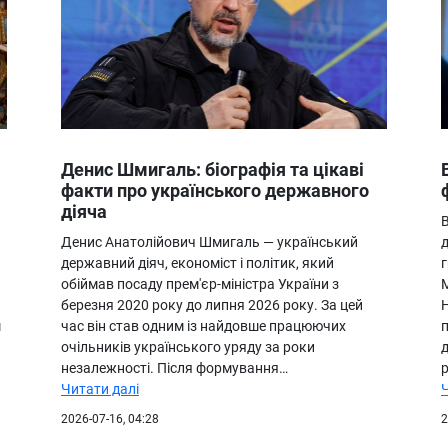
Денис Шмигаль: біографія та цікаві
факти про українського державного
діяча
Денис Анатолійович Шмигаль — український
д
державний діяч, економіст і політик, який
обіймав посаду прем'єр-міністра України з
М
березня 2020 року до липня 2026 року. За цей
Н
м
час він став одним із найдовше працюючих
очільників українського уряду за роки
незалежності. Після формування…
Читати далі
2026-07-16, 04:28
2