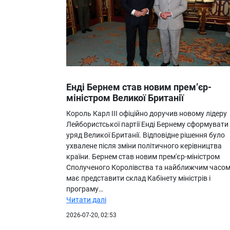
Енді Бернем став новим прем’єр-
міністром Великої Британії
Король Карл III офіційно доручив новому лідеру
Лейбористської партії Енді Бернему сформувати
уряд Великої Британії. Відповідне рішення було
ухвалене після зміни політичного керівництва
країни. Бернем став новим прем'єр-міністром
Сполученого Королівства та найближчим часо
має представити склад Кабінету міністрів і
програму…
Читати далі
2026-07-20, 02:53