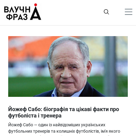
К
содержимому
Політика
Гроші
Життя
Лайфстайл
ТехноНаука
Людина
Корисності
Йожеф Сабо: біографія та цікаві факти про
Ukraine
футболіста і тренера
Про нас
Йожеф Сабо — один із найвідоміших українських
футбольних тренерів та колишніх футболістів, ім'я якого