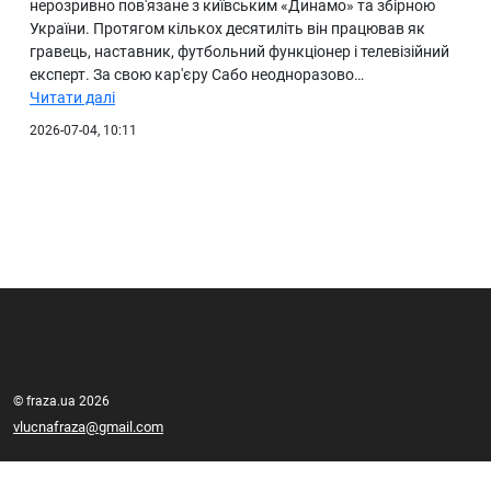
нерозривно пов'язане з київським «Динамо» та збірною
України. Протягом кількох десятиліть він працював як
гравець, наставник, футбольний функціонер і телевізійний
експерт. За свою кар'єру Сабо неодноразово…
Читати далі
2026-07-04, 10:11
© fraza.ua 2026
vlucnafraza@gmail.com