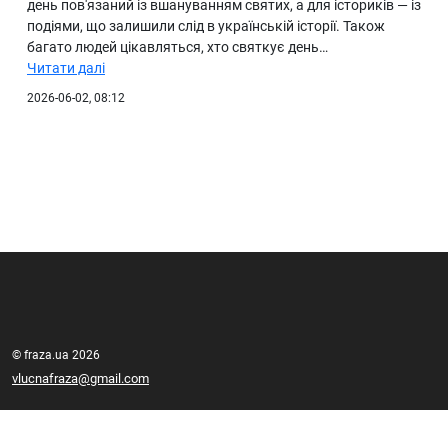
день пов'язаний із вшануванням святих, а для істориків — із
подіями, що залишили слід в українській історії. Також
багато людей цікавляться, хто святкує день…
Читати далі
2026-06-02, 08:12
© fraza.ua 2026
vlucnafraza@gmail.com