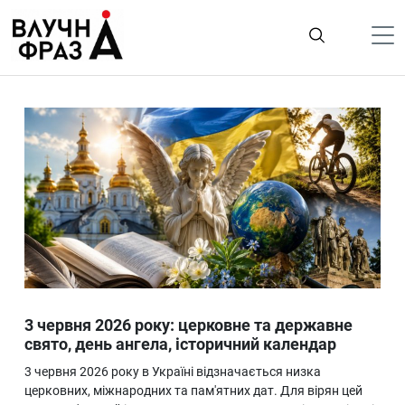
К
содержимому
Політика
Гроші
Життя
Лайфстайл
ТехноНаука
Людина
Корисності
3 червня 2026 року: церковне та державне
Ukraine
свято, день ангела, історичний календар
Про нас
3 червня 2026 року в Україні відзначається низка
церковних, міжнародних та пам'ятних дат. Для вірян цей