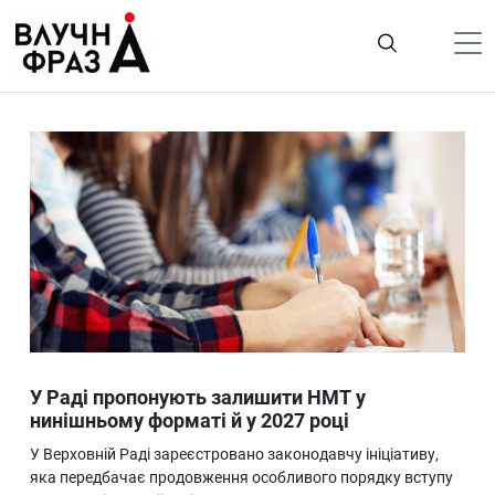
К
содержимому
Політика
Гроші
Життя
Лайфстайл
ТехноНаука
Людина
Корисності
У Раді пропонують залишити НМТ у
Ukraine
нинішньому форматі й у 2027 році
Про нас
У Верховній Раді зареєстровано законодавчу ініціативу,
яка передбачає продовження особливого порядку вступу