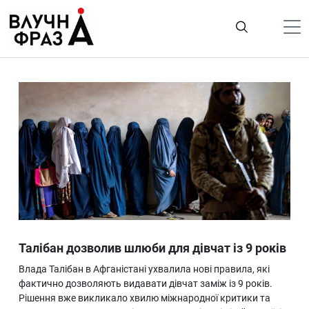
К
содержимому
Політика
Гроші
Життя
Лайфстайл
ТехноНаука
Людина
Корисності
Талібан дозволив шлюби для дівчат із 9 років
Ukraine
Влада Талібан в Афганістані ухвалила нові правила, які
Про нас
фактично дозволяють видавати дівчат заміж із 9 років.
Рішення вже викликало хвилю міжнародної критики та