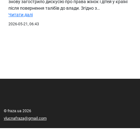
знову загострило дискусію про права жінок і дітей у країні
після повернення талібів до влади. Згідно з…
Читати далі
2026-05-21, 06:43
© fraza.ua 2026
vlucnafraza@gmail.com