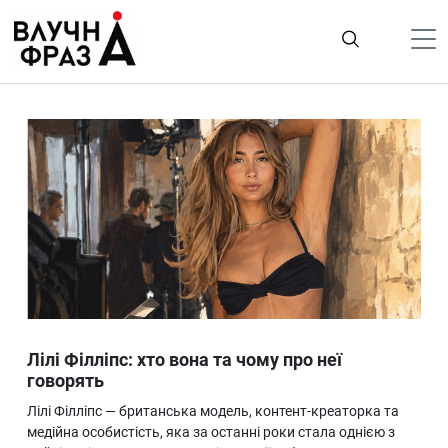
К
содержимому
Політика
Гроші
Життя
Лайфстайл
ТехноНаука
Людина
Корисності
Лілі Філліпс: хто вона та чому про неї
Ukraine
говорять
Про нас
Лілі Філліпс — британська модель, контент-креаторка та
медійна особистість, яка за останні роки стала однією з