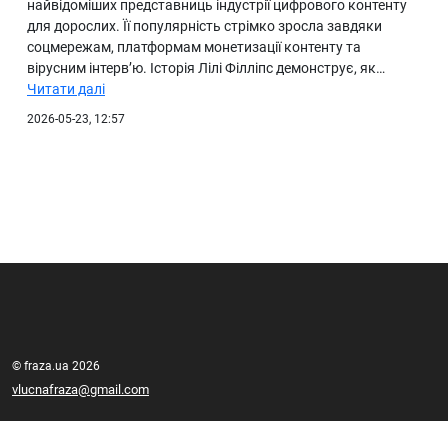
найвідоміших представниць індустрії цифрового контенту
для дорослих. Її популярність стрімко зросла завдяки
соцмережам, платформам монетизації контенту та
вірусним інтерв’ю. Історія Лілі Філліпс демонструє, як…
Читати далі
2026-05-23, 12:57
© fraza.ua 2026
vlucnafraza@gmail.com