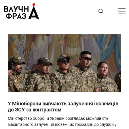
К
содержимому
Політика
Гроші
Життя
Лайфстайл
ТехноНаука
Людина
Корисності
У Міноборони вивчають залучення іноземців
Ukraine
до ЗСУ за контрактом
Про нас
Міністерство оборони України розглядає можливість
масштабного залучення іноземних громадян до служби у