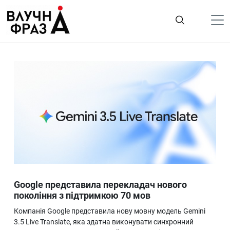
К
содержимому
Політика
Гроші
Життя
Лайфстайл
ТехноНаука
Людина
Корисності
Google представила перекладач нового
Ukraine
покоління з підтримкою 70 мов
Про нас
Компанія Google представила нову мовну модель Gemini
3.5 Live Translate, яка здатна виконувати синхронний