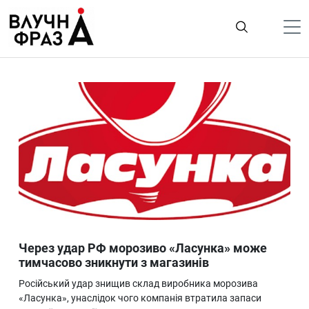
К
содержимому
Політика
Гроші
Життя
Лайфстайл
ТехноНаука
Людина
Корисності
Через удар РФ морозиво «Ласунка» може
Ukraine
тимчасово зникнути з магазинів
Про нас
Російський удар знищив склад виробника морозива
«Ласунка», унаслідок чого компанія втратила запаси