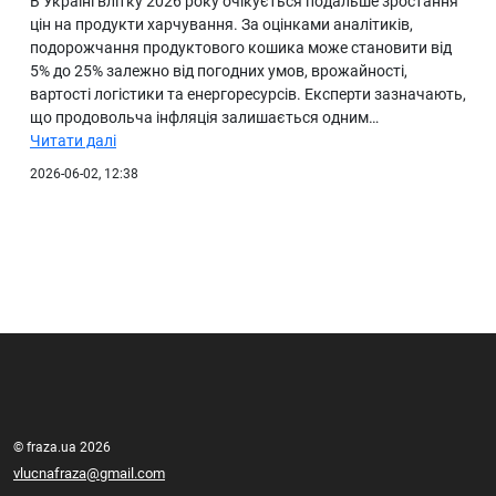
В Україні влітку 2026 року очікується подальше зростання
цін на продукти харчування. За оцінками аналітиків,
подорожчання продуктового кошика може становити від
5% до 25% залежно від погодних умов, врожайності,
вартості логістики та енергоресурсів. Експерти зазначають,
що продовольча інфляція залишається одним…
Читати далі
2026-06-02, 12:38
© fraza.ua 2026
vlucnafraza@gmail.com