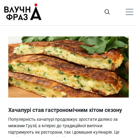
К
содержимому
Політика
Гроші
Життя
Лайфстайл
ТехноНаука
Людина
Корисності
Хачапурі став гастрономічним хітом сезону
Ukraine
Популярність хачапурі продовжує зростати далеко за
Про нас
межами Грузії, а інтерес до традиційної випічки
підтримують як ресторани, так і домашня кулінарія. Це