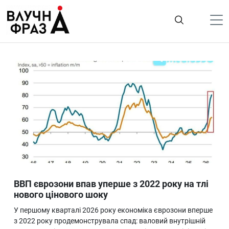
К
содержимому
Політика
Гроші
Життя
Лайфстайл
ТехноНаука
Людина
Корисності
ВВП єврозони впав уперше з 2022 року на тлі
Ukraine
нового цінового шоку
Про нас
У першому кварталі 2026 року економіка єврозони вперше
з 2022 року продемонструвала спад: валовий внутрішній