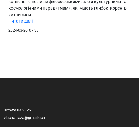
концепції є не лише філософськими, але й культурними та
космологічними парадигмами, які мають глибокі корені в
китайській…
Читати далі
2024-03-26, 07:37
© fraza.ua 2026
vlucnafraza@gmail.com