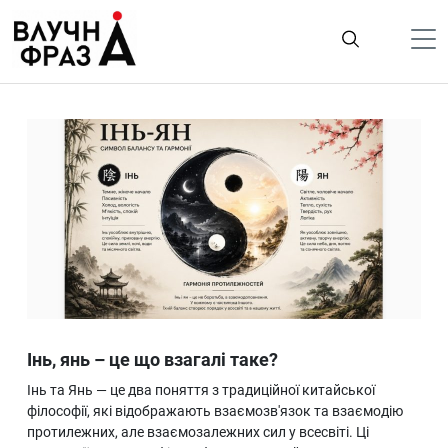
К
содержимому
Політика
Гроші
Життя
Лайфстайл
ТехноНаука
Людина
Корисності
Інь, янь – це що взагалі таке?
Ukraine
Інь та Янь — це два поняття з традиційної китайської
Про нас
філософії, які відображають взаємозв'язок та взаємодію
протилежних, але взаємозалежних сил у всесвіті. Ці