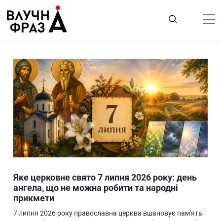
К
содержимому
Політика
Гроші
Життя
Лайфстайл
ТехноНаука
Людина
Корисності
Яке церковне свято 7 липня 2026 року: день
Ukraine
ангела, що не можна робити та народні
прикмети
Про нас
7 липня 2026 року православна церква вшановує пам'ять