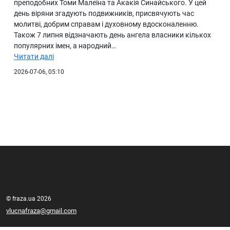
преподобних Томи Малеїна та Акакія Синайського. У цей
день віряни згадують подвижників, присвячують час
молитві, добрим справам і духовному вдосконаленню.
Також 7 липня відзначають день ангела власники кількох
популярних імен, а народний…
Читати далі
2026-07-06, 05:10
© fraza.ua 2026
vlucnafraza@gmail.com