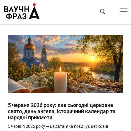
К
содержимому
Політика
Гроші
Життя
Лайфстайл
ТехноНаука
Людина
Корисності
5 червня 2026 року: яке сьогодні церковне
Ukraine
свято, день ангела, історичний календар та
народні прикмети
Про нас
5 червня 2026 року — це дата, яка поєднує церковні