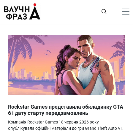
К
содержимому
Політика
Гроші
Життя
Лайфстайл
ТехноНаука
Людина
Корисності
Rockstar Games представила обкладинку GTA
Ukraine
6 і дату старту передзамовлень
Про нас
Компанія Rockstar Games 18 червня 2026 року
опублікувала офіційні матеріали до гри Grand Theft Auto VI,