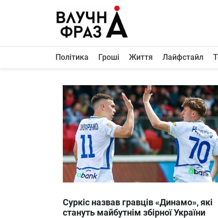
К
содержимому
Політика
Гроші
Життя
Лайфстайл
Т
Політика
Гроші
Життя
Лайфстайл
ТехноНаука
Людина
Корисності
Ukraine
Суркіс назвав гравців «Динамо», які
Про нас
стануть майбутнім збірної України