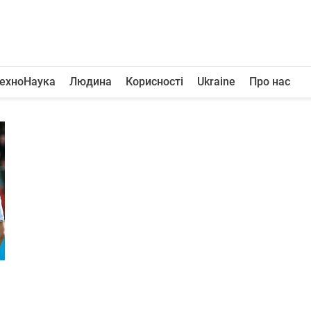
ехноНаука
Людина
Корисності
Ukraine
Про нас