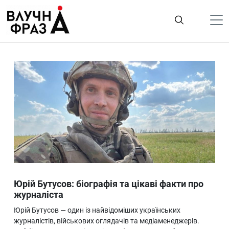
К
содержимому
Політика
Гроші
Життя
Лайфстайл
ТехноНаука
Людина
Корисності
Юрій Бутусов: біографія та цікаві факти про
Ukraine
журналіста
Про нас
Юрій Бутусов — один із найвідоміших українських
журналістів, військових оглядачів та медіаменеджерів.