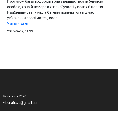
Протягом багатьох років вона залишається публічною
особою, хоча й не бере активної участі у великій політиці.
Найбільшу увагу медіа Євгенія привернула під час
ув'язнення своєї матері, коли…
Читати далі
2026-06-09, 11:33
© fraza.ua 2026
vlucnafraza@gmail.com