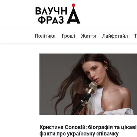
К
содержимому
Політика
Гроші
Життя
Лайфстайл
Т
Політика
Гроші
Життя
Лайфстайл
ТехноНаука
Людина
Корисності
Ukraine
Христина Соловій: біографія та цікаві
Про нас
факти про українську співачку