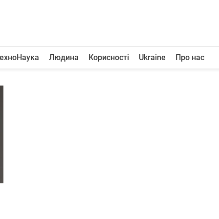
ехноНаука
Людина
Корисності
Ukraine
Про нас