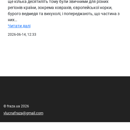
ще кілька десятиліть тому були звичними для різних
регіонів країни, зокрема ховрахів, європейської норки,
бурого ведмедя та вихухолі, і попереджають, що частина з
них…
Читати далі
2026-06-14, 12:33
© fraza.ua 2026
vlucnafraza@gmail.com