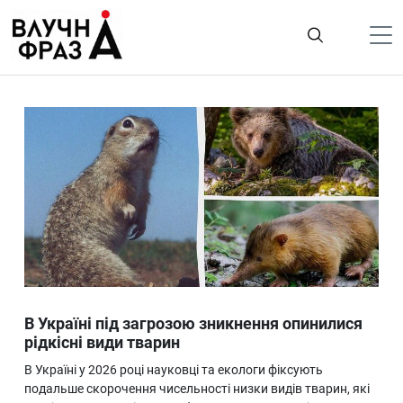
К
содержимому
Політика
Гроші
Життя
Лайфстайл
ТехноНаука
Людина
Корисності
В Україні під загрозою зникнення опинилися
Ukraine
рідкісні види тварин
Про нас
В Україні у 2026 році науковці та екологи фіксують
подальше скорочення чисельності низки видів тварин, які