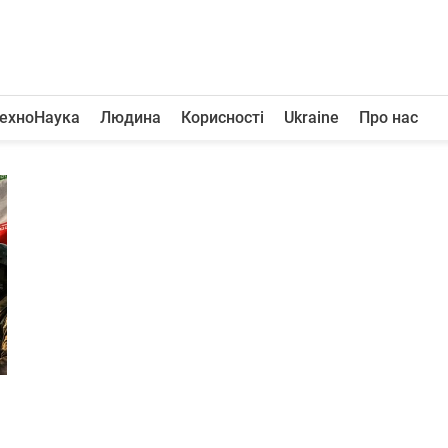
ехноНаука
Людина
Корисності
Ukraine
Про нас