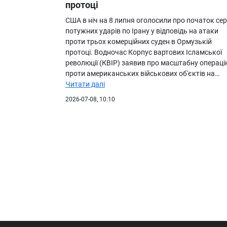
протоці
США в ніч на 8 липня оголосили про початок сері
потужних ударів по Ірану у відповідь на атаки
проти трьох комерційних суден в Ормузькій
протоці. Водночас Корпус вартових Ісламської
революції (КВІР) заявив про масштабну операці
проти американських військових об'єктів на…
Читати далі
2026-07-08, 10:10