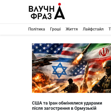
К
содержимому
Політика
Гроші
Життя
Лайфстайл
Т
Політика
Гроші
Життя
Лайфстайл
ТехноНаука
Людина
Корисності
Ukraine
США та Іран обмінялися ударами
Про нас
після загострення в Ормузькій