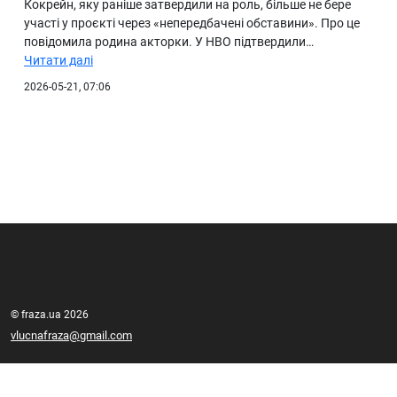
Кокрейн, яку раніше затвердили на роль, більше не бере
участі у проєкті через «непередбачені обставини». Про це
повідомила родина акторки. У HBO підтвердили…
Читати далі
2026-05-21, 07:06
© fraza.ua 2026
vlucnafraza@gmail.com