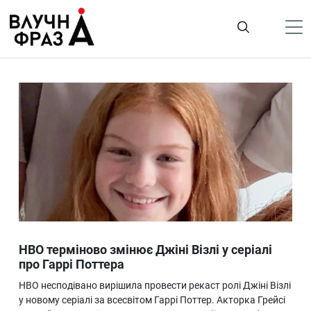
К
содержимому
Політика
Гроші
Життя
Лайфстайл
ТехноНаука
Людина
Корисності
HBO терміново змінює Джіні Візлі у серіалі
Ukraine
про Гаррі Поттера
Про нас
HBO несподівано вирішила провести рекаст ролі Джіні Візлі
у новому серіалі за всесвітом Гаррі Поттер. Акторка Грейсі