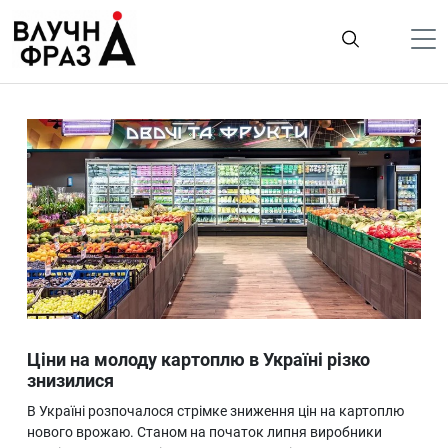
К
содержимому
Політика
Гроші
Життя
Лайфстайл
ТехноНаука
Людина
Корисності
Ціни на молоду картоплю в Україні різко
Ukraine
знизилися
Про нас
В Україні розпочалося стрімке зниження цін на картоплю
нового врожаю. Станом на початок липня виробники