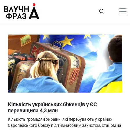
К
содержимому
Політика
Гроші
Життя
Лайфстайл
ТехноНаука
Людина
Корисності
Кількість українських біженців у ЄС
Ukraine
перевищила 4,3 млн
Про нас
Кількість громадян України, які перебувають у країнах
Європейського Союзу під тимчасовим захистом, станом на