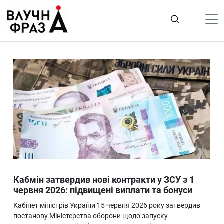
К
содержимому
Політика
Гроші
Життя
Лайфстайл
ТехноНаука
Людина
Корисності
Кабмін затвердив нові контракти у ЗСУ з 1
Ukraine
червня 2026: підвищені виплати та бонуси
Про нас
Кабінет міністрів України 15 червня 2026 року затвердив
постанову Міністерства оборони щодо запуску