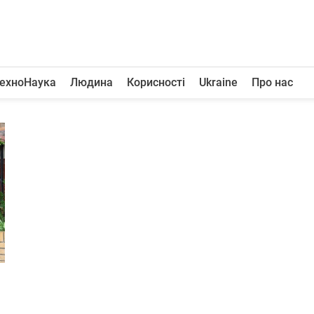
ехноНаука
Людина
Корисності
Ukraine
Про нас