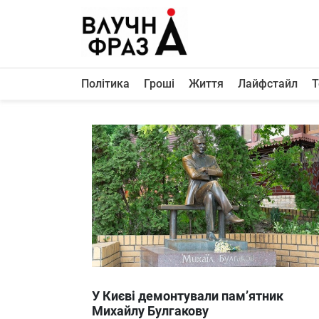
К
содержимому
Політика
Гроші
Життя
Лайфстайл
Т
Політика
Гроші
Життя
Лайфстайл
ТехноНаука
Людина
Корисності
Ukraine
У Києві демонтували пам’ятник
Про нас
Михайлу Булгакову