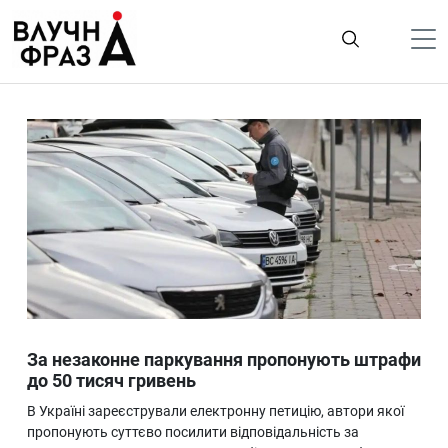
К
содержимому
Політика
Гроші
Життя
Лайфстайл
ТехноНаука
Людина
Корисності
За незаконне паркування пропонують штрафи
Ukraine
до 50 тисяч гривень
Про нас
В Україні зареєстрували електронну петицію, автори якої
пропонують суттєво посилити відповідальність за